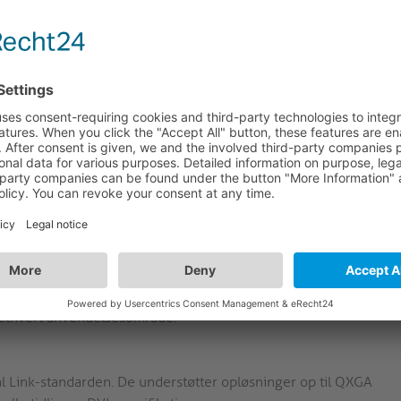
n og ydeevnen yderligere.
il professionelle AV-applikationer, hvilket garanterer
nset om du skal indrette et konferencelokale eller et
n.
ationer
il professionelle, der har brug for en skærm med høj
ed sine avancerede funktioner og holdbare konstruktion sikrer
tning.
ioner
og koblinger, guldbelagte ben samt fravalg af unødvendige dele
il ethvert anvendelsesområde.
l Link-standarden. De understøtter opløsninger op til QXGA