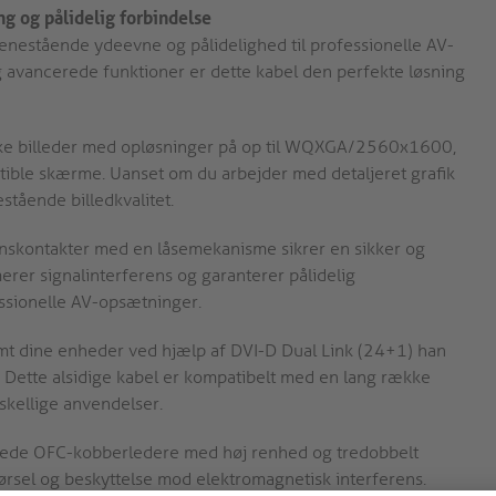
g og pålidelig forbindelse
e enestående ydeevne og pålidelighed til professionelle AV-
 og avancerede funktioner er dette kabel den perfekte løsning
ke billeder med opløsninger på op til WQXGA/2560x1600,
patible skærme. Uanset om du arbejder med detaljeret grafik
stående billedkvalitet.
nskontakter med en låsemekanisme sikrer en sikker og
erer signalinterferens og garanterer pålidelig
fessionelle AV-opsætninger.
emt dine enheder ved hjælp af DVI-D Dual Link (24+1) han
. Dette alsidige kabel er kompatibelt med en lang række
orskellige anvendelser.
nnede OFC-kobberledere med høj renhed og tredobbelt
førsel og beskyttelse mod elektromagnetisk interferens.