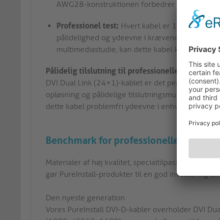
AWG28-konstruktionen forbedrer holdbarhede
Professionel test:
Hvert kabel er 100 % testet t
pålidelighed og ydeevne i krævende miljøer. Ua
multimediastudie, kan dette kabel klare opgave
Pålidelig tilslutning til professionelle AV-applik
DVI Dual Link (24+1)-kablet er det perfekte valg t
opløsning og pålidelige tilslutningsmuligheder. M
dette kabel problemfri ydeevne i enhver AV-opsæ
Benchmark for professionelle installat
Materialer af høj kvalitet, specialtilpassede stik 
gør PureInstall-produkter til en god investering t
Den nyeste generation
Vores PureInstall DVI-D-kabler overholder DVI Dua