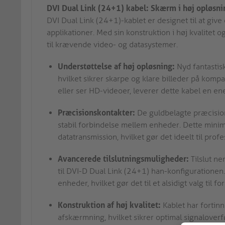
DVI Dual Link (24+1) kabel: Skærm i høj opløsnin
DVI Dual Link (24+1)-kablet er designet til at giv
applikationer. Med sin konstruktion i høj kvalitet
til krævende video- og datasystemer.
Understøttelse af høj opløsning:
Nyd fantastis
hvilket sikrer skarpe og klare billeder på kom
eller ser HD-videoer, leverer dette kabel en ene
Præcisionskontakter:
De guldbelagte præcisio
stabil forbindelse mellem enheder. Dette minim
datatransmission, hvilket gør det ideelt til pro
Avancerede tilslutningsmuligheder:
Tilslut n
til DVI-D Dual Link (24+1) han-konfigurationen
enheder, hvilket gør det til et alsidigt valg til f
Konstruktion af høj kvalitet:
Kablet har forti
afskærmning, hvilket sikrer optimal signalover