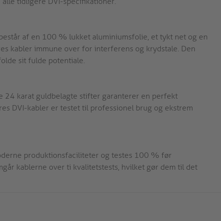
e tidligere DVI-specifikationer.
estår af en 100 % lukket aluminiumsfolie, et tykt net og en
res kabler immune over for interferens og krydstale. Den
lde sit fulde potentiale.
 24 karat guldbelagte stifter garanterer en perfekt
res DVI-kabler er testet til professionel brug og ekstrem
moderne produktionsfaciliteter og testes 100 % før
r kablerne over ti kvalitetstests, hvilket gør dem til det