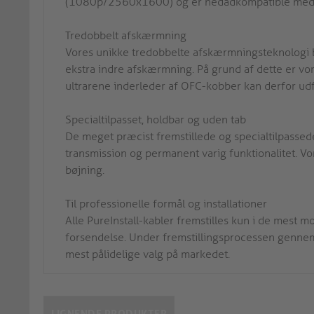
(1080p/2560x1600) og er nedadkompatible med all
Tredobbelt afskærmning
Vores unikke tredobbelte afskærmningsteknologi b
ekstra indre afskærmning. På grund af dette er vo
ultrarene inderleder af OFC-kobber kan derfor udfo
Specialtilpasset, holdbar og uden tab
De meget præcist fremstillede og specialtilpassede
transmission og permanent varig funktionalitet. Vo
bøjning.
Til professionelle formål og installationer
Alle PureInstall-kabler fremstilles kun i de mest 
forsendelse. Under fremstillingsprocessen gennemgå
mest pålidelige valg på markedet.