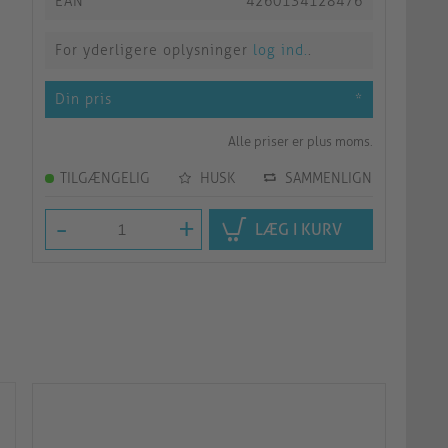
EAN
4260134128476
For yderligere oplysninger
log ind.
.
Din pris
*
Alle priser er plus moms.
TILGÆNGELIG
HUSK
SAMMENLIGN
-
+
LÆG I KURV