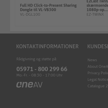
EZCast TwinX
Full HD Click-to-Present Sharing
skærmsende
Dongle til VL-VB300
1080p-op...
VL-DGL100
EZ-TWINX
KONTAKTINFORMATIONER
KUNDES
Rådgivning og støtte på:
News
About One
05971 - 800 299 66
Privacy Poli
Mo.-Fr. - 08:30 - 17:00 Uhr
Legal Notic
Catalogue 