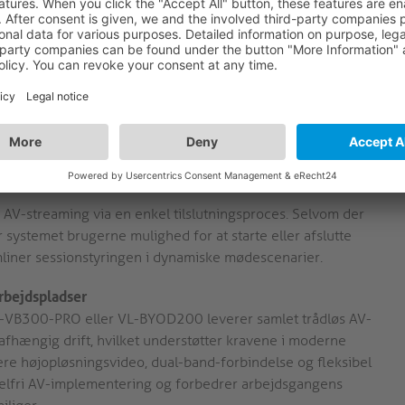
stning eller flere trådløse enheder.
løs adgang til tilsluttede perifere enheder og understøtter
f enheder. Denne funktion er især relevant for hybride
leksibel integration af AV-enheder.
ter både Windows 10/11- og Mac OS-systemer og leverer
eder. Dette sikrer ensartet AV-ydeevne og
ge brugergrupper og hardwareplatforme.
 AV-streaming via en enkel tilslutningsproces. Selvom der
r systemet brugerne mulighed for at starte eller afslutte
ømliner sessionstyringen i dynamiske mødescenarier.
rbejdspladser
L-VB300-PRO eller VL-BYOD200 leverer samlet trådløs AV-
fhængig drift, hvilket understøtter kravene i moderne
re højopløsningsvideo, dual-band-forbindelse og fleksibel
belfri AV-implementering og forbedrer arbejdsgangens