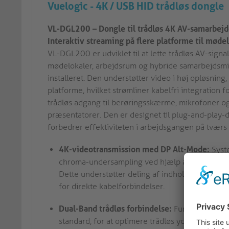
Vuelogic - 4K / USB HID trådløs dongle
VL-DGL200 – Dongle til trådløs 4K AV-samarbe
Interaktiv streaming på flere platforme til møde
VL-DGL200 er udviklet til at lette trådløs AV-signa
mødelokaler, arbejdsrum og hybride samarbejdsm
installeret. Den understøtter video i høj opløsning
platforme, hvilket strømliner kabelfri integration f
trådløs adgang til berøringsskærme, mikrofoner 
præsentatorer. Den er designet til plug-and-play-
forbedrer effektiviteten i arbejdsgangen på tværs
4K-videotransmission med DP Alt-Mode:
Syst
chroma-undersampling ved hjælp af DisplayPort 
Dette understøtter deling af indhold i høj kv
for direkte kabelforbindelser.
Dual-Band trådløs forbindelse:
Fungerer på bå
standard, for at optimere trådløs ydeevne og m