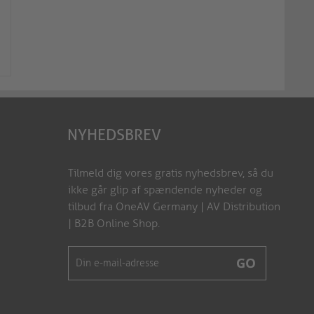
2K FullHD Wireless P
4K60 BYOD-samarbejdsswitch
System
VL-BYOD200
NV-A20
NYHEDSBREV
Tilmeld dig vores gratis nyhedsbrev, så du
ikke går glip af spændende nyheder og
tilbud fra OneAV Germany | AV Distribution
| B2B Online Shop.