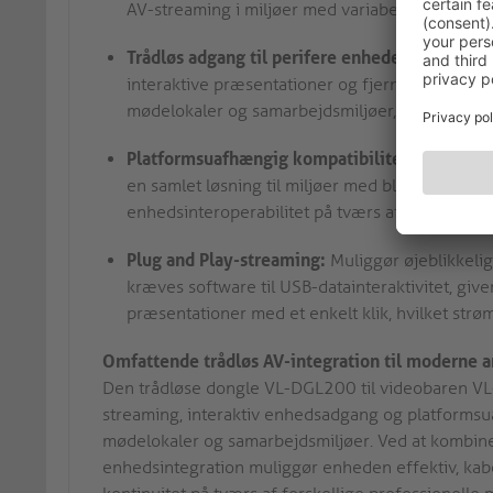
AV-streaming i miljøer med variabel RF-overbela
Trådløs adgang til perifere enheder:
Giver tråd
interaktive præsentationer og fjernbetjening a
mødelokaler og samarbejdsmiljøer, der kræver f
Platformsuafhængig kompatibilitet:
Understøt
en samlet løsning til miljøer med blandede enh
enhedsinteroperabilitet på tværs af forskelli
Plug and Play-streaming:
Muliggør øjeblikkelig
kræves software til USB-datainteraktivitet, give
præsentationer med et enkelt klik, hvilket str
Omfattende trådløs AV-integration til moderne a
Den trådløse dongle VL-DGL200 til videobaren V
streaming, interaktiv enhedsadgang og platformsua
mødelokaler og samarbejdsmiljøer. Ved at kombine
enhedsintegration muliggør enheden effektiv, ka