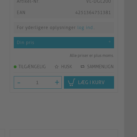
Artikel-Nr.
VL-DGL200
EAN
4251364751381
For yderligere oplysninger
log ind.
.
Din pris
*
Alle priser er plus moms.
TILGÆNGELIG
HUSK
SAMMENLIGN
-
+
LÆG I KURV