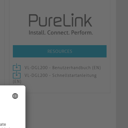
RESOURCES
VL-DGL200 - Benutzerhandbuch (EN)
VL-DGL200 - Schnellstartanleitung
(EN)