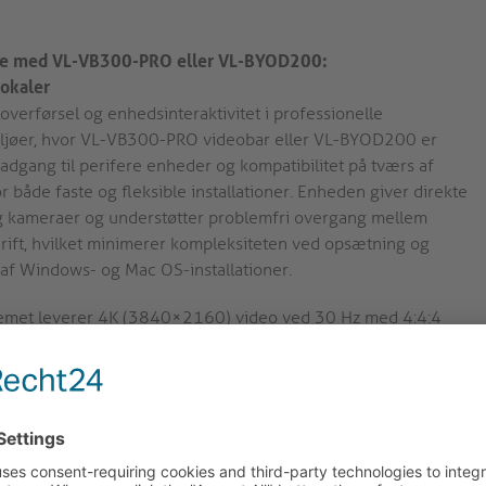
jde med VL-VB300-PRO eller VL-BYOD200:
lokaler
loverførsel og enhedsinteraktivitet i professionelle
iljøer, hvor VL-VB300-PRO videobar eller VL-BYOD200 er
, adgang til perifere enheder og kompatibilitet på tværs af
or både faste og fleksible installationer. Enheden giver direkte
og kameraer og understøtter problemfri overgang mellem
drift, hvilket minimerer kompleksiteten ved opsætning og
 af Windows- og Mac OS-installationer.
emet leverer 4K (3840×2160) video ved 30 Hz med 4:4:4
Alt-Mode for nøjagtig gengivelse af farver og detaljer.
alitet i konferencerum og samarbejdsarbejdsrum uden behov
de 2,4 GHz og 5 GHz frekvensbånd, med 5 GHz som
inimere interferens. Denne dual-band-funktion sikrer stabil