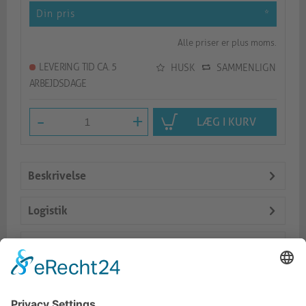
Din pris
*
Alle priser er plus moms.
LEVERING TID CA. 5
HUSK
SAMMENLIGN
ARBEJDSDAGE
-
+
LÆG I KURV
Beskrivelse
Logistik
Dokumente
Tilbehør