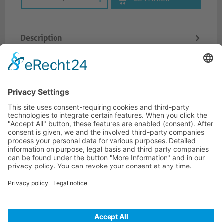
Description
Logistics
Prod. similaires
HOTLINE ASSISTANCE
ONEAV.EU
INFORMATIONS